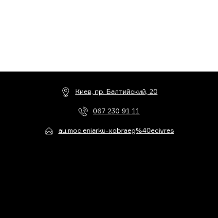
Киев, пр. Балтийский, 20
067 230 91 11
au.moc.eniarku-xobraeg%40ecivres