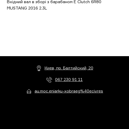
Вхідний вал в зборі з барабаном E Clutch 6R80
MUSTANG 2016 2.3L
Киев, пр. Балтийский, 20
067 230 91 11
au.moc.eniarku-xobraeg%40ecivres