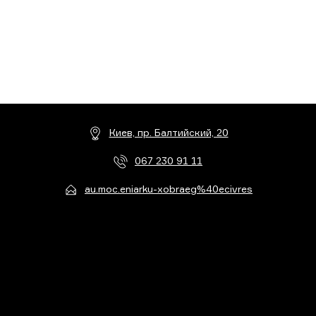
Киев, пр. Балтийский, 20
067 230 91 11
au.moc.eniarku-xobraeg%40ecivres