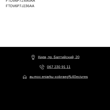
FTDV6P7Z490AA
FTDV6P7J236AA
Киев, пр. Балтийский, 20
067 230 91 11
au.moc.eniarku-xobraeg%40ecivres