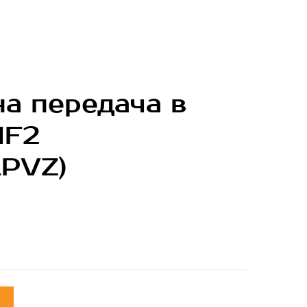
а передача в
MF2
PVZ)