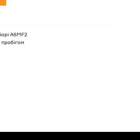
борі A6MF2
м пробігом