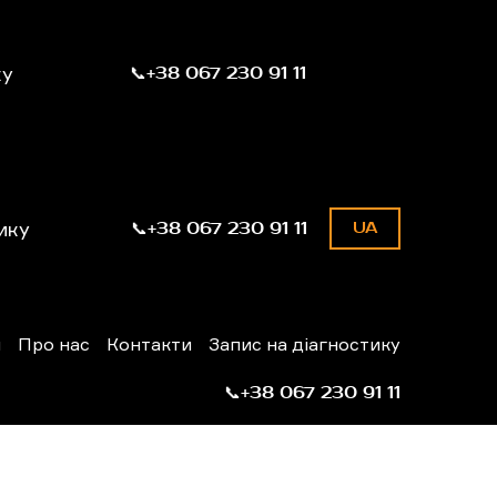
ку
📞+38 067 230 91 11
ику
📞+38 067 230 91 11
UA
н
Про нас
Контакти
Запис на діагностику
📞+38 067 230 91 11