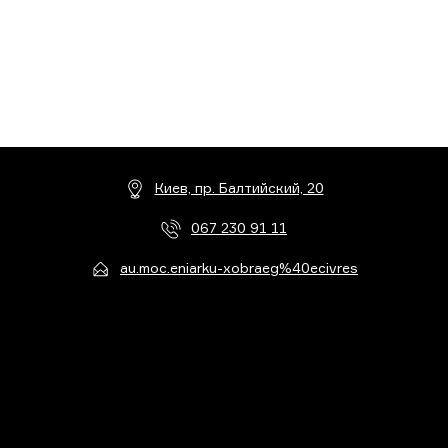
Киев, пр. Балтийский, 20
067 230 91 11
au.moc.eniarku-xobraeg%40ecivres