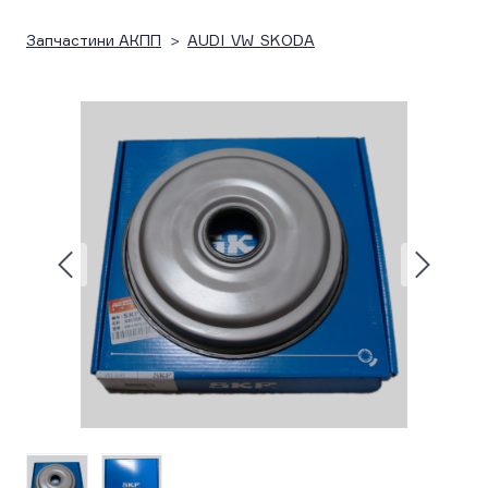
Запчастини АКПП
AUDI_VW_SKODA