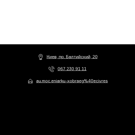
Киев, пр. Балтийский, 20
067 230 91 11
au.moc.eniarku-xobraeg%40ecivres