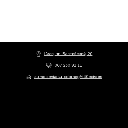
Киев, пр. Балтийский, 20
067 230 91 11
au.moc.eniarku-xobraeg%40ecivres