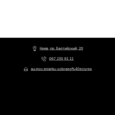
Киев, пр. Балтийский, 20
067 230 91 11
au.moc.eniarku-xobraeg%40ecivres