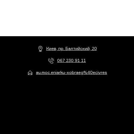
Киев, пр. Балтийский, 20
067 230 91 11
au.moc.eniarku-xobraeg%40ecivres