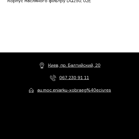
Корпус масляного фільтру DQ250, 02E
Киев, пр. Балтийский, 20
067 230 91 11
au.moc.eniarku-xobraeg%40ecivres