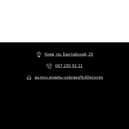
Киев, пр. Балтийский, 20
067 230 91 11
au.moc.eniarku-xobraeg%40ecivres