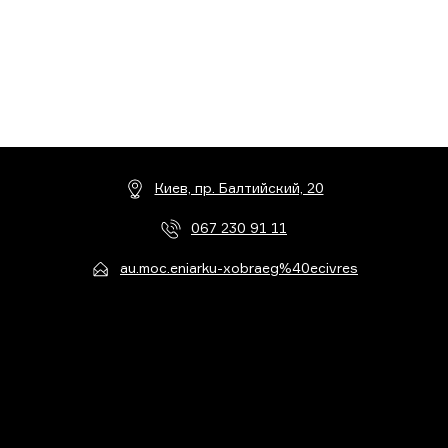
Киев, пр. Балтийский, 20
067 230 91 11
au.moc.eniarku-xobraeg%40ecivres