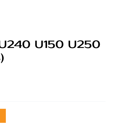
 U240 U150 U250
)