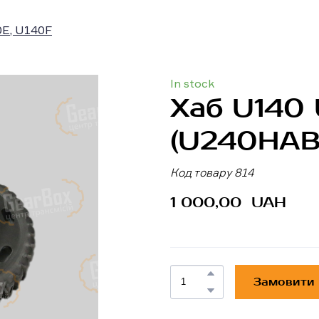
E, U140F
In stock
Хаб U140
(U240HAB
Код товару 814
1 000,00  UAH
Замовити