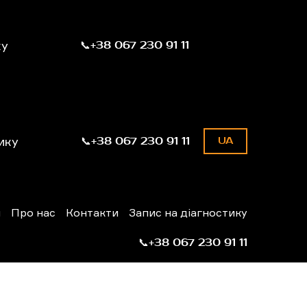
ку
📞+38 067 230 91 11
ику
📞+38 067 230 91 11
UA
н
Про нас
Контакти
Запис на діагностику
📞+38 067 230 91 11