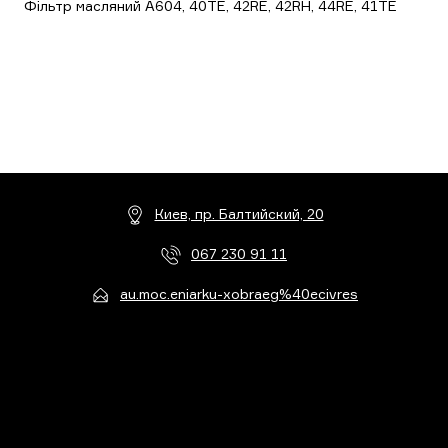
Фільтр масляний A604, 40TE, 42RE, 42RH, 44RE, 41TE
Киев, пр. Балтийский, 20
067 230 91 11
au.moc.eniarku-xobraeg%40ecivres