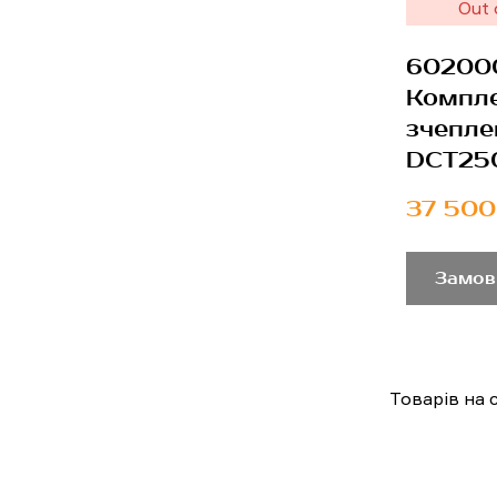
Out 
60200
Компл
зчепле
DCT250
37 500
Замов
Товарів на с