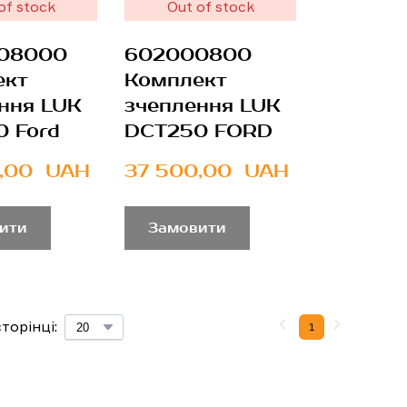
of stock
Out of stock
08000
602000800
ект
Комплект
ння LUK
зчеплення LUK
 Ford
DCT250 FORD
,00  UAH
37 500,00  UAH
ити
Замовити
торінці:
1