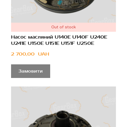
Out of stock
Насос масляний U140E U140F U240E
U241E U150E U151E U151F U250E
2 700,00  UAH
Замовити