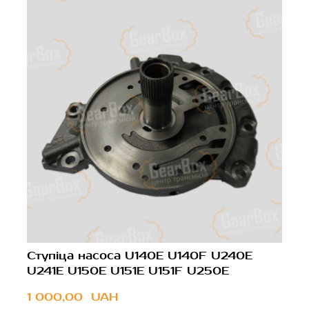
Ступіца насоса U140E U140F U240E
U241E U150E U151E U151F U250E
1 000,00  UAH