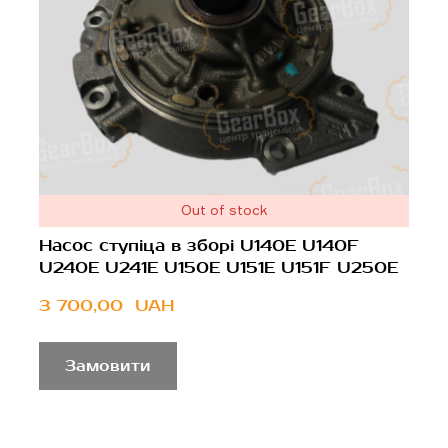
Out of stock
Насос ступіца в зборі U140E U140F
U240E U241E U150E U151E U151F U250E
3 700,00  UAH
Замовити