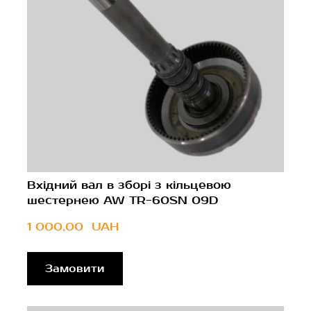
Вхідний вал в зборі з кільцевою
шестернею AW TR-60SN 09D
1 000,00  UAH
Замовити