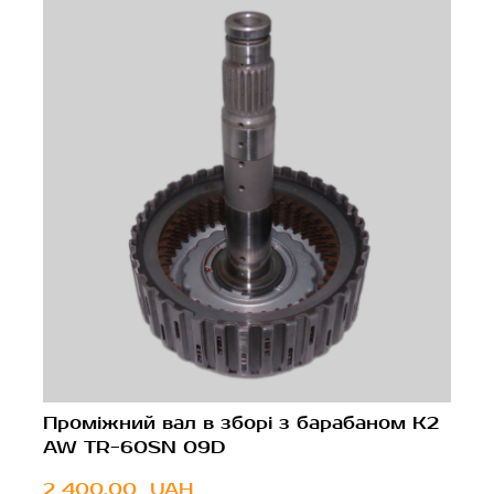
Проміжний вал в зборі з барабаном K2
AW TR-60SN 09D
2 400,00  UAH