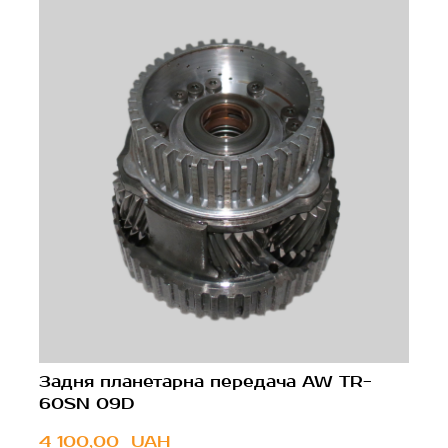
Задня планетарна передача AW TR-
60SN 09D
4 100,00  UAH