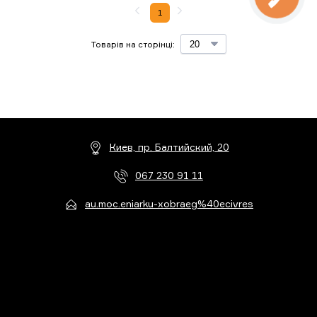
1
Товарів на сторінці:
Киев, пр. Балтийский, 20
067 230 91 11
au.moc.eniarku-xobraeg%40ecivres