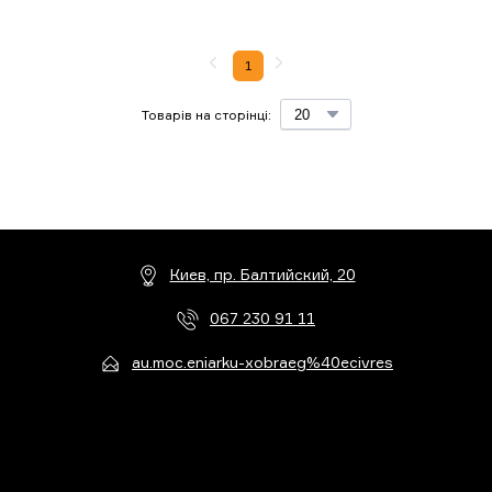
1
Товарів на сторінці:
Киев, пр. Балтийский, 20
067 230 91 11
au.moc.eniarku-xobraeg%40ecivres