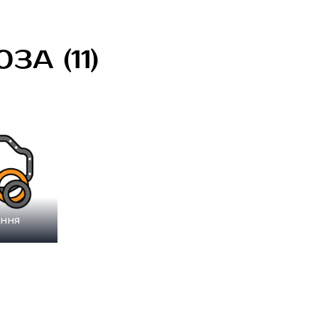
3A (11)
ння