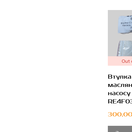
Out 
Втулка
маслян
насосу
RE4F0
300,00