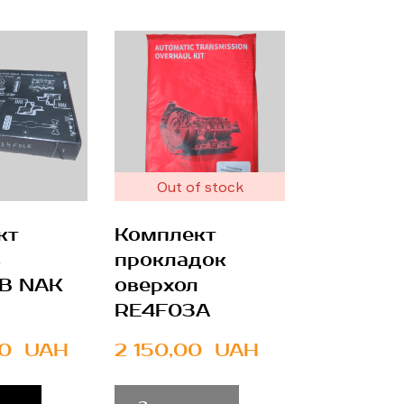
Out of stock
кт
Комплект
в
прокладок
B NAK
оверхол
RE4F03A
0  UAH
2 150,00  UAH