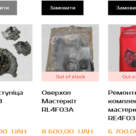
ити
Замовити
Замови
Out of stock
Out o
ступіца
Оверхол
Ремонт
3
Мастеркіт
компле
RL4F03A
мастерк
RE4F03
00  UAH
8 600,00  UAH
6 700,0