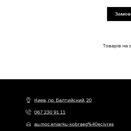
Замов
Товарів на с
Киев, пр. Балтийский, 20
067 230 91 11
au.moc.eniarku-xobraeg%40ecivres