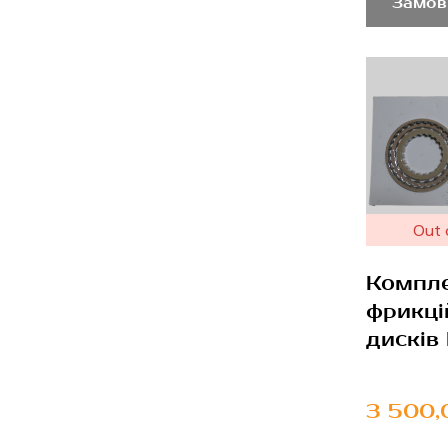
Замов
Out 
Компл
фрикці
дисків
3 500,