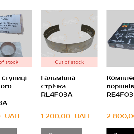
of stock
Out of stock
 ступиці
Гальмівна
Компле
ого
стрічка
поршні
RL4F03A
RE4F03
3A
  UAH
1 200,00  UAH
2 800,0