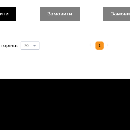
ити
Замовити
Замови
торінці:
1