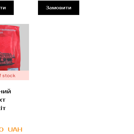
ти
Замовити
f stock
ний
кт
іт
0  UAH