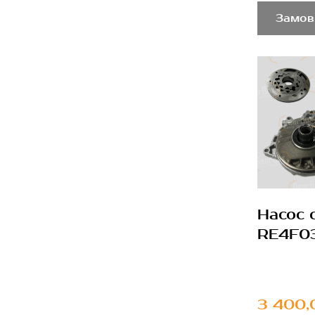
Замов
Насос 
RE4F0
3 400,