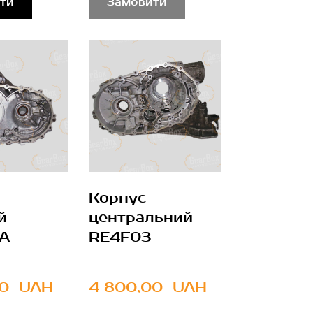
ти
Замовити
Корпус
й
центральний
A
RE4F03
0  UAH
4 800,00  UAH