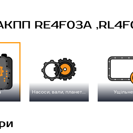
 АКПП RE4F03A ,RL4F0
а
Насоси, вали, планетарні передачі, шестерні
Ущільне
ри