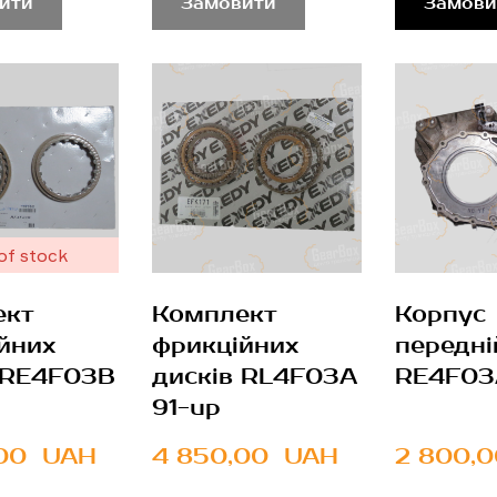
ити
Замовити
Замови
of stock
ект
Комплект
Корпус
йних
фрикційних
передні
 RE4F03B
дисків RL4F03A
RE4F03
91-up
00  UAH
4 850,00  UAH
2 800,0