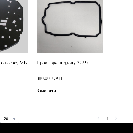
го насосу MB
Прокладка піддону 722.9
380,00  UAH
Замовити
1