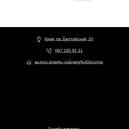
Киев, пр. Балтийский, 20
067 230 91 11
au.moc.eniarku-xobraeg%40ecivres
Онлайн магазин