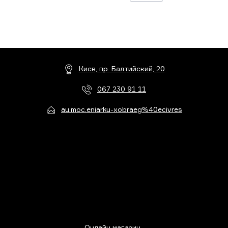
Киев, пр. Балтийский, 20
067 230 91 11
au.moc.eniarku-xobraeg%40ecivres
Онлайн магазин