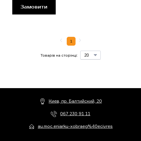
Замовити
1
Товарів на сторінці:
Киев, пр. Балтийский, 20
067 230 91 11
au.moc.eniarku-xobraeg%40ecivres