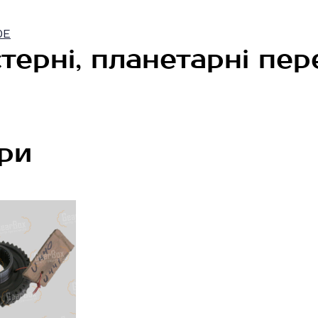
0E
терні, планетарні пер
ри