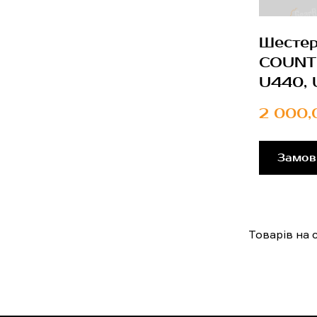
Шесте
COUNT
U440, 
2 000,
Замов
Товарів на с