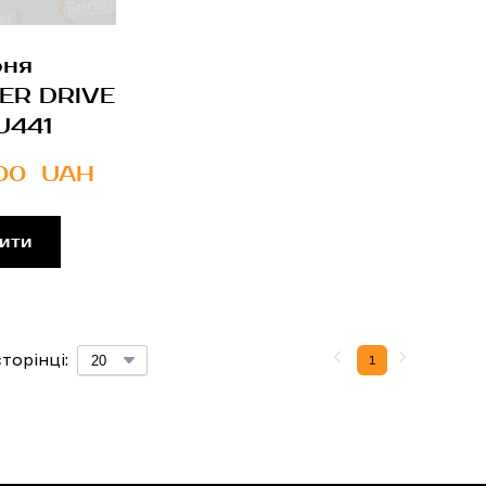
рня
ER DRIVE
U441
00  UAH
ити
торінці:
1