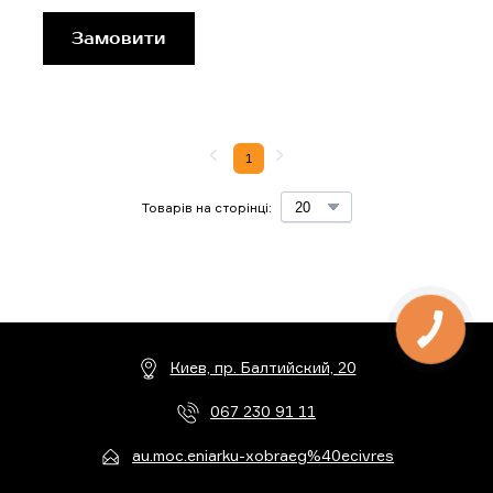
Замовити
1
Товарів на сторінці:
Киев, пр. Балтийский, 20
067 230 91 11
au.moc.eniarku-xobraeg%40ecivres