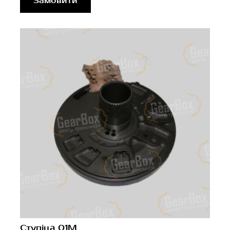
Замовити
Ступіца 01M