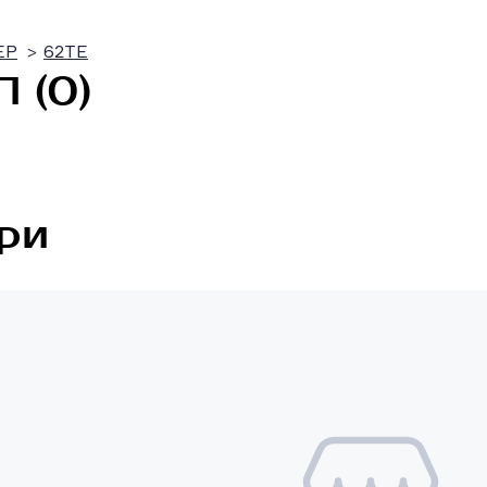
EP
62TE
 (0)
ри