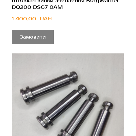
Штовхач вилки зчеплення BorgWarner
DQ200 DSG7 0AM
1 400,00  UAH
Замовити