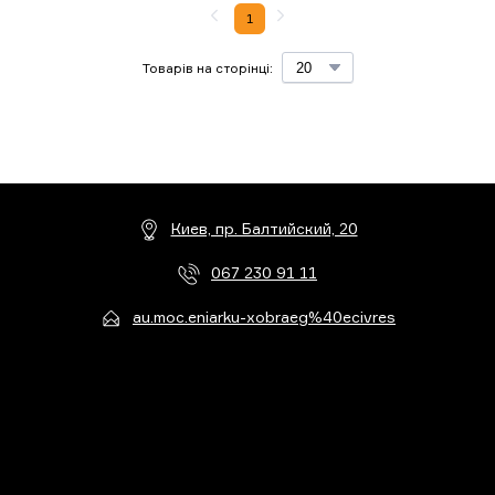
1
Товарів на сторінці:
Киев, пр. Балтийский, 20
067 230 91 11
au.moc.eniarku-xobraeg%40ecivres