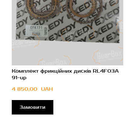
Комплект фрикційних дисків RL4F03A
91-up
4 850,00  UAH
Замовити