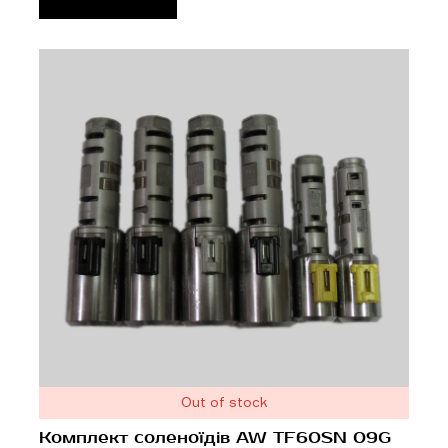
Out of stock
Комплект соленоїдів AW TF60SN 09G