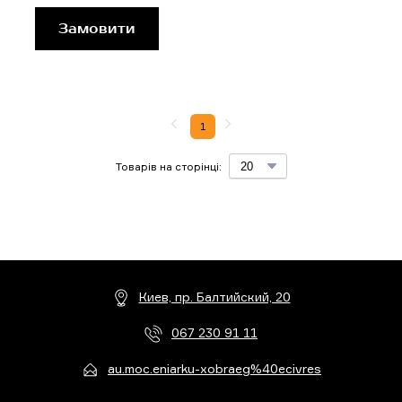
Замовити
1
Товарів на сторінці:
Киев, пр. Балтийский, 20
067 230 91 11
au.moc.eniarku-xobraeg%40ecivres