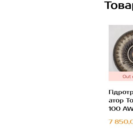
Това
Out 
Гідрот
атор T
100 A
7 850,