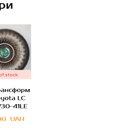
ри
of stock
рансформ
oyota LC
W30-41LE
00  UAH