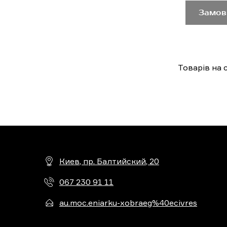
Замов
Товарів на с
Киев, пр. Балтийский, 20
067 230 91 11
au.moc.eniarku-xobraeg%40ecivres