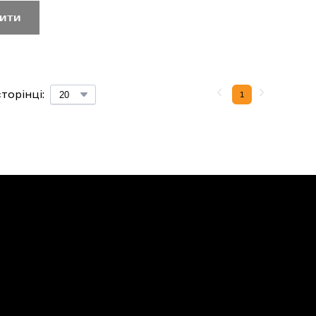
ити
торінці:
1