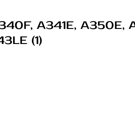
340F, A341E, A350E, 
3LE (1)