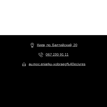
Киев, пр. Балтийский, 20
067 230 91 11
au.moc.eniarku-xobraeg%40ecivres