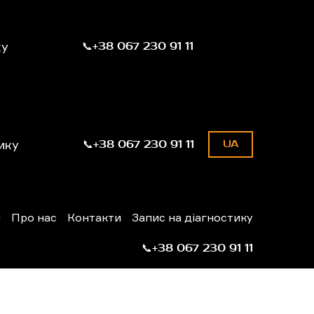
ку
📞+38 067 230 91 11
ику
📞+38 067 230 91 11
UA
н
Про нас
Контакти
Запис на діагностику
📞+38 067 230 91 11