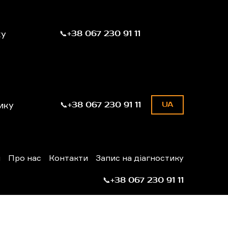
ку
📞+38 067 230 91 11
ику
📞+38 067 230 91 11
UA
н
Про нас
Контакти
Запис на діагностику
📞+38 067 230 91 11