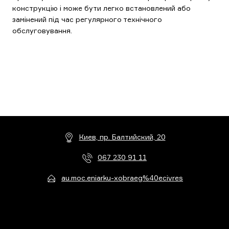
конструкцію і може бути легко встановлений або
замінений під час регулярного технічного
обслуговування.
Киев, пр. Балтийский, 20
067 230 91 11
au.moc.eniarku-xobraeg%40ecivres