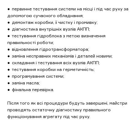
● первинне тестування системи на місці і під час руху за
допомогою сучасного обладнання;
● демонтаж коробки, її чистку і промивку;
● діагностика внутрішніх вузлів АКПП;
● тестування гідроблока з метою визначення
правильності роботи;
● відновлення гідротрансформатора;
● заміна несправних механізмів і деталей новими;
● складання і тестування всіх вузлів АКПП;
● тестування коробки на герметичність;
● програмування системи;
● заміна масла;
● фінальна перевірка.
Після того як всі процедури будуть завершені, майстри
проводять остаточну діагностику правильного
функціонування агрегату під час руху.