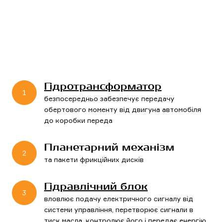
Гідротрансформатор
1
безпосередньо забезпечує передачу
обертового моменту від двигуна автомобіля
до коробки переда
Планетарний механізм
2
та пакети фрикційних дисків
Гідравлічний блок
3
вловлює подачу електричного сигналу від
системи управління, перетворює сигнали в
тиск масла, контролює його і передає енергію