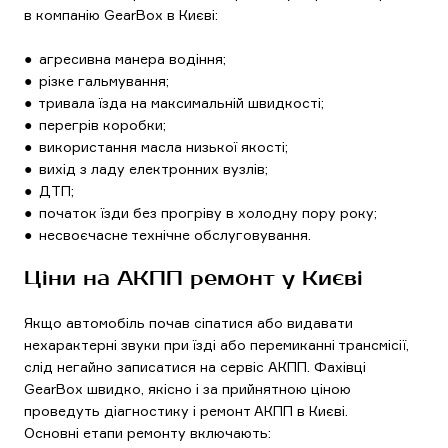
в компанію GearBox в Києві:
● агресивна манера водіння;
● різке гальмування;
● тривала їзда на максимальній швидкості;
● перегрів коробки;
● використання масла низької якості;
● вихід з ладу електронних вузлів;
● ДТП;
● початок їзди без прогріву в холодну пору року;
● несвоєчасне технічне обслуговування.
Ціни на АКПП ремонт у Києві
Якщо автомобіль почав сіпатися або видавати
нехарактерні звуки при їзді або перемиканні трансмісії,
слід негайно записатися на сервіс АКПП. Фахівці
GearBox швидко, якісно і за прийнятною ціною
проведуть діагностику і ремонт АКПП в Києві.
Основні етапи ремонту включають: