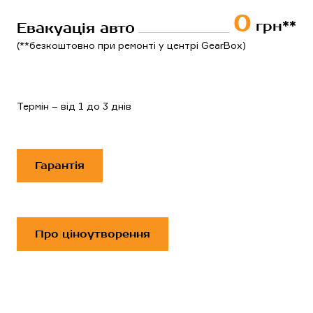
0
 грн**
Евакуація авто
(**безкоштовно при ремонті у центрі GearBox)
Термін – від 1 до 3 днів
Гарантія
Про ціноутворення