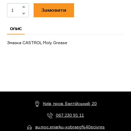
Замовити
ОПИС
Змазка CASTROL Moly Grease
Київ, пров. Балтійський, 20
067 230 91 11
au.moc.eniarku-xobraeg%40ecivres