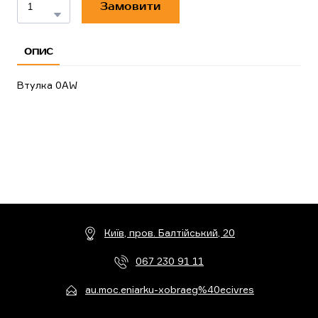
Замовити
ОПИС
Втулка 0AW
Київ, пров. Балтійський, 20
067 230 91 11
au.moc.eniarku-xobraeg%40ecivres