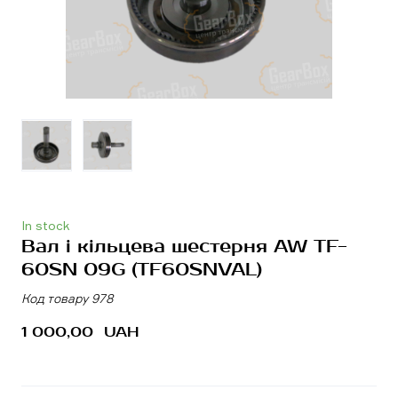
In stock
Вал і кільцева шестерня AW TF-
60SN 09G
(TF60SNVAL)
Код товару 978
1 000,00  UAH