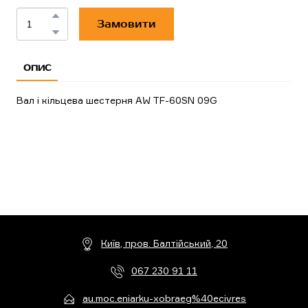
Замовити
ОПИС
Вал і кільцева шестерня AW TF-60SN 09G
Київ, пров. Балтійський, 20
067 230 91 11
au.moc.eniarku-xobraeg%40ecivres