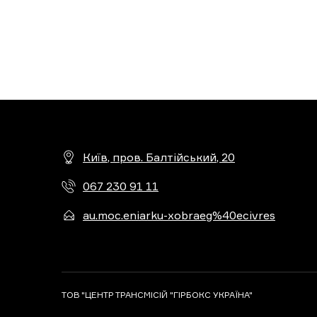
Київ, пров. Балтійський, 20
067 230 91 11
au.moc.eniarku-xobraeg%40ecivres
ТОВ "ЦЕНТР ТРАНСМІСІЙ "ГІРБОКС УКРАЇНА"