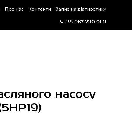
н
Про нас
Контакти
Запис на діагностику
📞+38 067 230 91 11
асляного насосу
(5HP19)