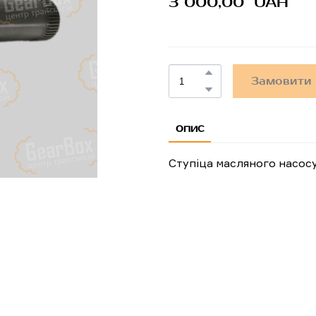
3 000,00  UAH
Замовити
ОПИС
Ступіца масляного насос