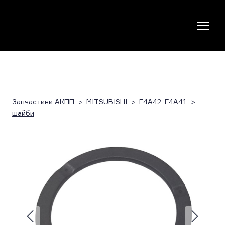
Запчастини АКПП
MITSUBISHI
F4A42, F4A41
шайби