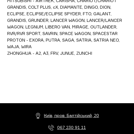
MITSUBISHI - AIRTREK, CARISMA, CHARIOT/CHARIOT
GRANDIS, COLT PLUS, cX, DIAMANTE, DINGO, DION,
ECLIPSE, ECLIPSE/ECLIPSE SPYDER, FTO, GALANT,
GRANDIS, GRUNDER, LANCER WAGON, LANCER/LANCER
WAGON, LEGNUM, LIBERO VAN, MIRAGE, OUTLANDER,
RVR/RVR SPORT, SAVRIN, SPACE WAGON, SPACESTAR
PROTON - EXORA, PUTRA, SAGA, SATRIA, SATRIA NEO,
WAJA, WIRA
ZHONGHUA - A2, A3, FRV, JUNUE, ZUNCHI
Київ, пров. Балтійський, 20
067 230 91 11