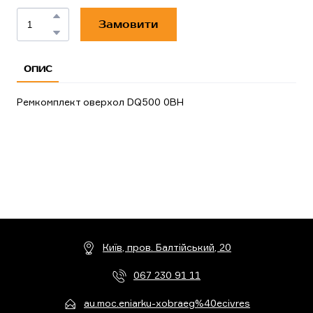
Замовити
ОПИС
Ремкомплект оверхол DQ500 0BH
Київ, пров. Балтійський, 20
067 230 91 11
au.moc.eniarku-xobraeg%40ecivres