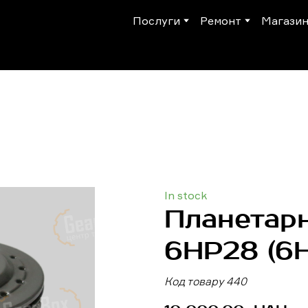
Послуги
Ремонт
Магази
In stock
Планетарн
6HP28
(6
Код товару 440