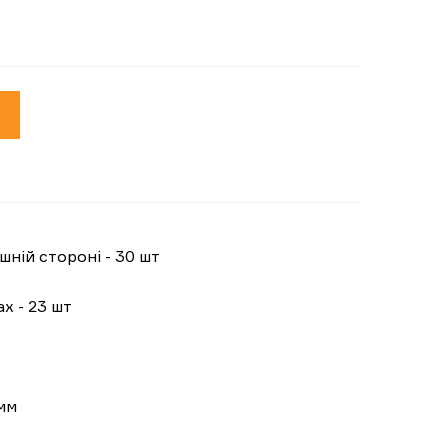
шній стороні - 30 шт
ах - 23 шт
 мм