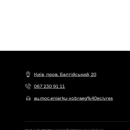
Київ, пров. Балтійський, 20
067 230 91 11
au.moc.eniarku-xobraeg%40ecivres