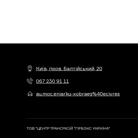
Київ, пров. Балтійський, 20
067 230 91 11
au.moc.eniarku-xobraeg%40ecivres
ТОВ "ЦЕНТР ТРАНСМІСІЙ "ГІРБОКС УКРАЇНА"