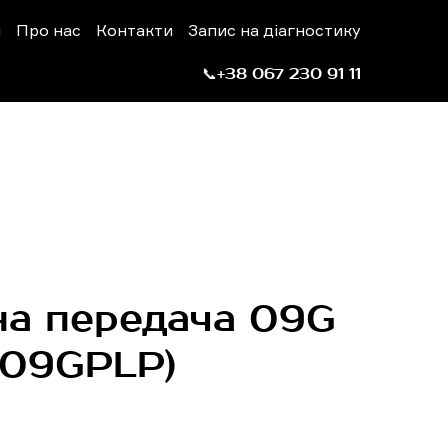
н
Про нас
Контакти
Запис на діагностику
📞+38 067 230 91 11
на передача 09G
09GPLP)