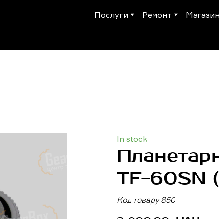
Послуги
Ремонт
Магази
In stock
Планетар
TF-60SN
(
Код товару 850