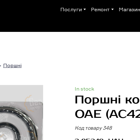
Послуги
Ремонт
Магази
Поршні
In stock
Поршні к
ОАЕ
(AC4
Код товару 348