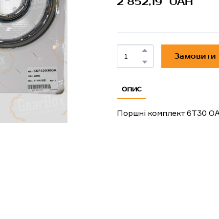
2 852,19  UAH
Замовити
ОПИС
Поршні комплект 6T30 О