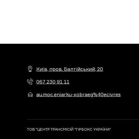
Київ, пров. Балтійський, 20
067 230 91 11
au.moc.eniarku-xobraeg%40ecivres
ТОВ "ЦЕНТР ТРАНСМІСІЙ "ГІРБОКС УКРАЇНА"