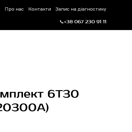
н
Про нас
Контакти
Запис на діагностику
📞+38 067 230 91 11
омплект 6T30
20300A)