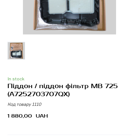
In stock
Піддон / піддон фільтр MB 725
(A7252703707QX)
Код товару 1110
1 880,00  UAH