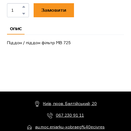
Замовити
ОПИС
Піддон / піддон фільтр MB 725
Київ, пров. Балтійський, 20
067 230 91 11
au.moc.eniarku-xobraeg%40ecivres