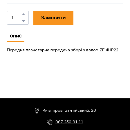
Замовити
ОПИС
Передня планетарна передача зборі з валом ZF 4HP22
Київ, пров. Балтійський, 20
067 230 91 11